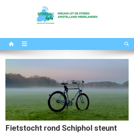
Ga
naar
de
inhoud
Streek44
Het nieuws uit Amstelland-Meerlanden
Fietstocht rond Schiphol steunt