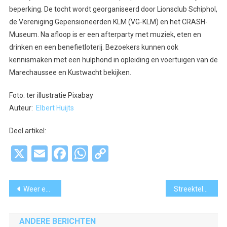
beperking. De tocht wordt georganiseerd door Lionsclub Schiphol,
de Vereniging Gepensioneerden KLM (VG-KLM) en het CRASH-
Museum. Na afloop is er een afterparty met muziek, eten en
drinken en een benefietloterij. Bezoekers kunnen ook
kennismaken met een hulphond in opleiding en voertuigen van de
Marechaussee en Kustwacht bekijken.
Foto: ter illustratie Pixabay
Auteur:
Elbert Huijts
Deel artikel:
X
Email
Facebook
WhatsApp
Copy
Link
Bericht
Weer een ongeval met een brommobiel op fietspad bij Ouderkerk
Streektelefoon met Ad van Fessem: “Ouderkerk is ouder dan Amsterdam”
navigatie
ANDERE BERICHTEN