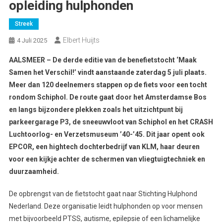
opleiding hulphonden
Streek
Elbert Huijts
4 Juli 2025
AALSMEER – De derde editie van de benefietstocht ‘Maak
Samen het Verschil!’ vindt aanstaande zaterdag 5 juli plaats.
Meer dan 120 deelnemers stappen op de fiets voor een tocht
rondom Schiphol. De route gaat door het Amsterdamse Bos
en langs bijzondere plekken zoals het uitzichtpunt bij
parkeergarage P3, de sneeuwvloot van Schiphol en het CRASH
Luchtoorlog- en Verzetsmuseum ’40-’45. Dit jaar opent ook
EPCOR, een hightech dochterbedrijf van KLM, haar deuren
voor een kijkje achter de schermen van vliegtuigtechniek en
duurzaamheid.
De opbrengst van de fietstocht gaat naar Stichting Hulphond
Nederland. Deze organisatie leidt hulphonden op voor mensen
met bijvoorbeeld PTSS, autisme, epilepsie of een lichamelijke