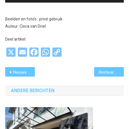
Beelden en foto’s : privé gebruik
Auteur: Cisca van Driel
Deel artikel:
X
Email
Facebook
WhatsApp
Copy
Link
Bericht
Nieuwe studio Radio Aalsmeer in ‘Huiskamer van Aalsmeer’
Restwarmte datacenter kan Royal FloraHolland en kassen verwarmen
navigatie
ANDERE BERICHTEN