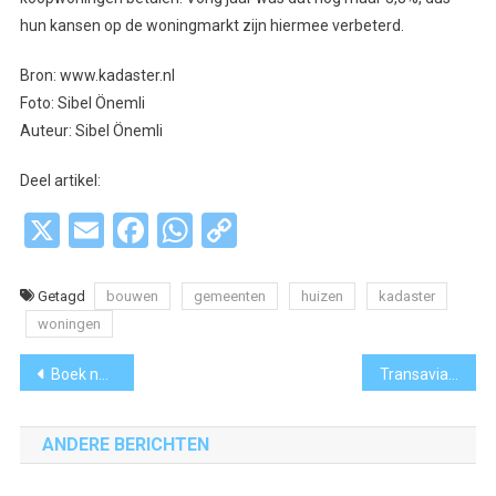
hun kansen op de woningmarkt zijn hiermee verbeterd.
Bron: www.kadaster.nl
Foto: Sibel Önemli
Auteur: Sibel Önemli
Deel artikel:
X
Email
Facebook
WhatsApp
Copy
Link
Getagd
bouwen
gemeenten
huizen
kadaster
woningen
Bericht
Boek na 51 jaar (18.000 dagen) weer terug bij de Amstelveense bibliotheek
Transavia viert 60-jarig jubileum met retro-Airbus op Schiphol
navigatie
ANDERE BERICHTEN