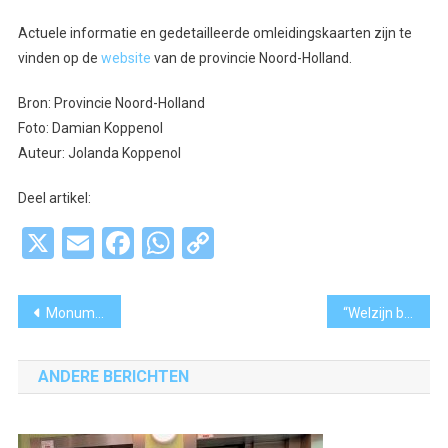
Actuele informatie en gedetailleerde omleidingskaarten zijn te
vinden op de
website
van de provincie Noord-Holland.
Bron: Provincie Noord-Holland
Foto: Damian Koppenol
Auteur: Jolanda Koppenol
Deel artikel:
X
Email
Facebook
WhatsApp
Copy
Link
Bericht
Monumentale watertoren Aalsmeer deze maand elke zondag open
“Welzijn begint met een goed gesprek. En dat ene gesprek kan alles veranderen.”
navigatie
ANDERE BERICHTEN