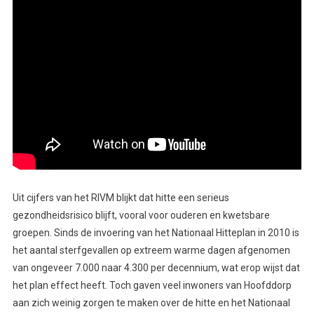
Uit cijfers van het RIVM blijkt dat hitte een serieus
gezondheidsrisico blijft, vooral voor ouderen en kwetsbare
groepen. Sinds de invoering van het Nationaal Hitteplan in 2010 is
het aantal sterfgevallen op extreem warme dagen afgenomen
van ongeveer 7.000 naar 4.300 per decennium, wat erop wijst dat
het plan effect heeft. Toch gaven veel inwoners van Hoofddorp
aan zich weinig zorgen te maken over de hitte en het Nationaal