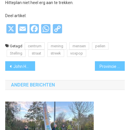
Hitteplan niet heel erg aan te trekken.
Deel artikel:
X
Email
Facebook
WhatsApp
Copy
Link
Getagd
centrum
mening
mensen
peilen
Stelling
straat
streek
voxpop
Bericht
John Hermarij geeft vrijwilligers en positieve initiatieven een podium in ‘In Gesprek Met Ouder-Amstel’
Provincie Noord-Holland verwijdert ‘zwerfboten’
navigatie
ANDERE BERICHTEN