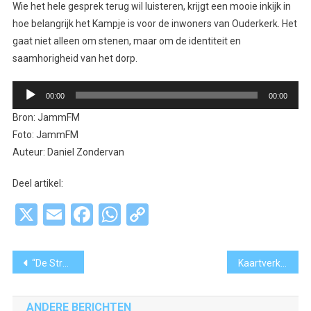
Wie het hele gesprek terug wil luisteren, krijgt een mooie inkijk in
hoe belangrijk het Kampje is voor de inwoners van Ouderkerk. Het
gaat niet alleen om stenen, maar om de identiteit en
saamhorigheid van het dorp.
Audiospeler
00:00
00:00
Bron: JammFM
Foto: JammFM
Auteur: Daniel Zondervan
Deel artikel:
X
Email
Facebook
WhatsApp
Copy
Link
Bericht
“De Streek bruist: Nieuw-Vennep maakt zich op voor Feestweek 2025”
Kaartverkoop ‘Nostalgisch Filmfestival’ gestart
navigatie
ANDERE BERICHTEN