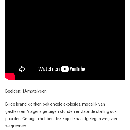
Beelden: 1Amstelveen
Bij de brand klonken ook enkele explosies, mogelijk van
gasflessen. Volgens getuigen stonden er vlabij de stalling ook
paarden. Getuigen hebben deze op de naastgelegen weg zien
wegrennen.