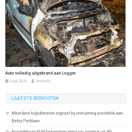
Auto volledig uitgebrand aan Logger
6 juli 2026
Redactie
LAATSTE BERICHTEN
Meerdere hulpdiensten ingezet bij ontruiming woonblok aan
Betsy Perklaan
Noodglijbaan KLM-Dreamliner klapt per ongeluk uit: 80