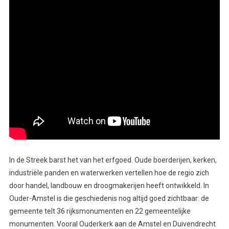
In de Streek barst het van het erfgoed. Oude boerderijen, kerken,
industriële panden en waterwerken vertellen hoe de regio zich
door handel, landbouw en droogmakerijen heeft ontwikkeld. In
Ouder-Amstel is die geschiedenis nog altijd goed zichtbaar: de
gemeente telt 36 rijksmonumenten en 22 gemeentelijke
monumenten. Vooral Ouderkerk aan de Amstel en Duivendrecht