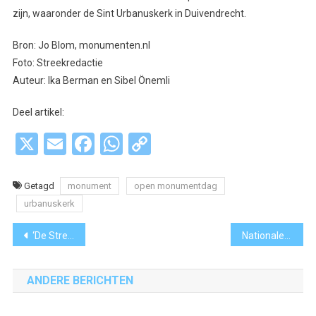
zijn, waaronder de Sint Urbanuskerk in Duivendrecht.
Bron: Jo Blom, monumenten.nl
Foto: Streekredactie
Auteur: Ika Berman en Sibel Önemli
Deel artikel:
X
Email
Facebook
WhatsApp
Copy
Link
Getagd
monument
open monumentdag
urbanuskerk
Bericht
‘De Streek bruist: Aalsmeer viert feest’
Nationale Sportweek in Amstelveen: van floating golf tot zeemeermin zwemmen
navigatie
ANDERE BERICHTEN