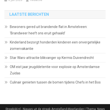
LAATSTE BERICHTEN
Bewoners gered uit brandende flat in Amstelveen:
‘Brandweer heeft ons eruit gehaald’
Kinderland bezorgt honderden kinderen een onvergetelijke
zomervakantie
Star Wars-attractie blikvanger op Kermis Duivendrecht
OM eist jaar jeugddetentie voor explosie op Amsterdamse
Zuidas
Culinair genieten tussen de bomen tijdens Chefs in het Bos
Streek44.nl - Nieuws uit de streek Amstelland-Meerlanden
|
Thema: News