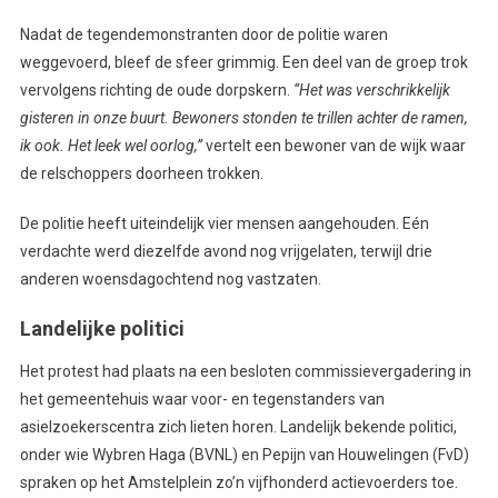
Nadat de tegendemonstranten door de politie waren
weggevoerd, bleef de sfeer grimmig. Een deel van de groep trok
vervolgens richting de oude dorpskern.
“Het was verschrikkelijk
gisteren in onze buurt. Bewoners stonden te trillen achter de ramen,
ik ook. Het leek wel oorlog,”
vertelt een bewoner van de wijk waar
de relschoppers doorheen trokken.
De politie heeft uiteindelijk vier mensen aangehouden. Eén
verdachte werd diezelfde avond nog vrijgelaten, terwijl drie
anderen woensdagochtend nog vastzaten.
Landelijke politici
Het protest had plaats na een besloten commissievergadering in
het gemeentehuis waar voor- en tegenstanders van
asielzoekerscentra zich lieten horen. Landelijk bekende politici,
onder wie Wybren Haga (BVNL) en Pepijn van Houwelingen (FvD)
spraken op het Amstelplein zo’n vijfhonderd actievoerders toe.