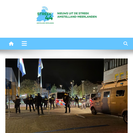
Ga
naar
de
inhoud
Streek44
Het nieuws uit Amstelland-Meerlanden