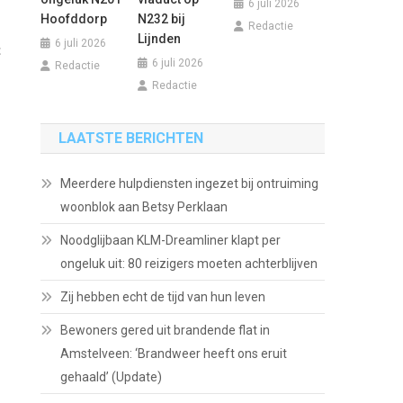
6 juli 2026
Hoofddorp
N232 bij
Redactie
Lijnden
6 juli 2026
t
6 juli 2026
Redactie
Redactie
LAATSTE BERICHTEN
Meerdere hulpdiensten ingezet bij ontruiming
woonblok aan Betsy Perklaan
Noodglijbaan KLM-Dreamliner klapt per
ongeluk uit: 80 reizigers moeten achterblijven
Zij hebben echt de tijd van hun leven
Bewoners gered uit brandende flat in
Amstelveen: ‘Brandweer heeft ons eruit
gehaald’ (Update)