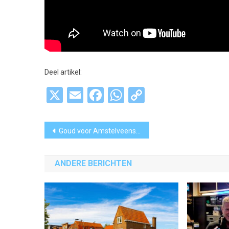
Deel artikel:
X
Email
Facebook
WhatsApp
Copy
Link
Bericht
Goud voor Amstelveense parawielrenner Daniël Abraham Gebru op WK Baanwielrennen
navigatie
ANDERE BERICHTEN