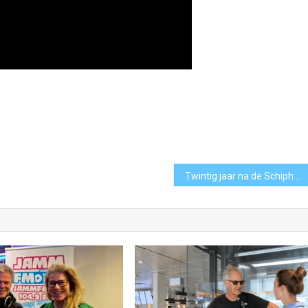
Twintig jaar na de Schipholbrand: herdenking op Schiphol