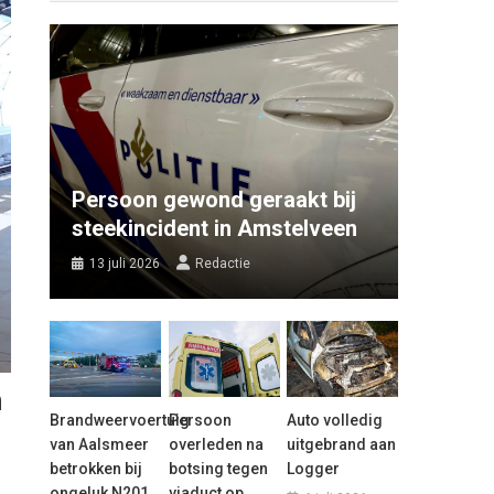
Persoon gewond geraakt bij
steekincident in Amstelveen
13 juli 2026
Redactie
n
Brandweervoertuig
Persoon
Auto volledig
van Aalsmeer
overleden na
uitgebrand aan
betrokken bij
botsing tegen
Logger
ongeluk N201
viaduct op