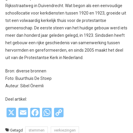
Rijksstraatweg in Duivendrecht. Wat begon als een eenvoudige
schoollocatie voor kerkdiensten tussen 1920 en 1923, groeide uit
tot een volwaardig kerkelijk thuis voor de protestantse
gemeenschap. De eerste steen van het huidige gebouw werd iets
meer dan honderd jaar geleden gelegd, in 1923. Sindsdien heeft
het gebouw een rijke geschiedenis van samenwerking tussen
hervormden en gereformeerden, en sinds 2005 maakt het deel
uit van de Protestantse Kerk in Nederland.
Bron: diverse bronnen
Foto: Buurthuis De Stoep
Auteur: Sibel Önemli
Deel artikel:
X
Email
Facebook
WhatsApp
Copy
Link
Getagd
stemmen
verkiezingen