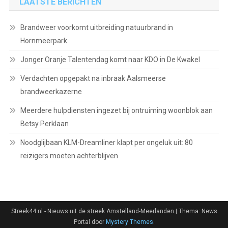
LAATSTE BERICHTEN
Brandweer voorkomt uitbreiding natuurbrand in
Hornmeerpark
Jonger Oranje Talentendag komt naar KDO in De Kwakel
Verdachten opgepakt na inbraak Aalsmeerse
brandweerkazerne
Meerdere hulpdiensten ingezet bij ontruiming woonblok aan
Betsy Perklaan
Noodglijbaan KLM-Dreamliner klapt per ongeluk uit: 80
reizigers moeten achterblijven
Streek44.nl - Nieuws uit de streek Amstelland-Meerlanden
|
Thema: News
Portal door
Mystery Themes
.