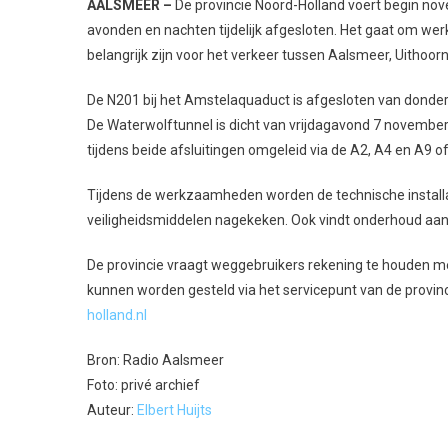
AALSMEER –
De provincie Noord-Holland voert begin no
avonden en nachten tijdelijk afgesloten. Het gaat om w
belangrijk zijn voor het verkeer tussen Aalsmeer, Uitho
De N201 bij het Amstelaquaduct is afgesloten van donde
De Waterwolftunnel is dicht van vrijdagavond 7 november
tijdens beide afsluitingen omgeleid via de A2, A4 en A9 o
Tijdens de werkzaamheden worden de technische installa
veiligheidsmiddelen nagekeken. Ook vindt onderhoud aan d
De provincie vraagt weggebruikers rekening te houden 
kunnen worden gesteld via het servicepunt van de provin
holland.nl
Bron: Radio Aalsmeer
Foto: privé archief
Auteur:
Elbert Huijts