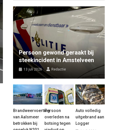
Persoon gewond geraakt bij
steekincident in Amstelveen
13 juli 2026
Redactie
Brandweervoertuig
Persoon
Auto volledig
van Aalsmeer
overleden na
uitgebrand aan
betrokken bij
botsing tegen
Logger
ongeluk N201
viaduct op