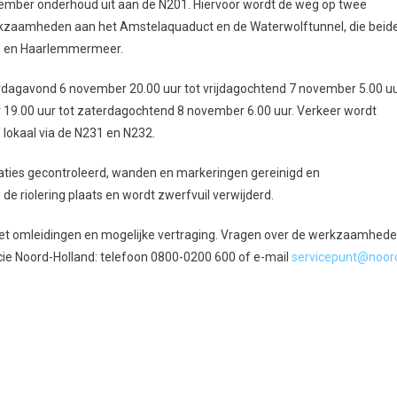
vember onderhoud uit aan de N201. Hiervoor wordt de weg op twee
erkzaamheden aan het Amstelaquaduct en de Waterwolftunnel, die beid
orn en Haarlemmermeer.
rdagavond 6 november 20.00 uur tot vrijdagochtend 7 november 5.00 uu
 19.00 uur tot zaterdagochtend 8 november 6.00 uur. Verkeer wordt
f lokaal via de N231 en N232.
ties gecontroleerd, wanden en markeringen gereinigd en
e riolering plaats en wordt zwerfvuil verwijderd.
met omleidingen en mogelijke vertraging. Vragen over de werkzaamhed
cie Noord-Holland: telefoon 0800-0200 600 of e-mail
servicepunt@noor