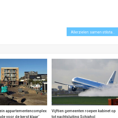
Allerzielen: samen stilstaan bij herinneringen
rein appartementencomplex
Vijftien gemeenten roepen kabinet op
e voor de kerst klaar’
tot nachtsluiting Schiphol