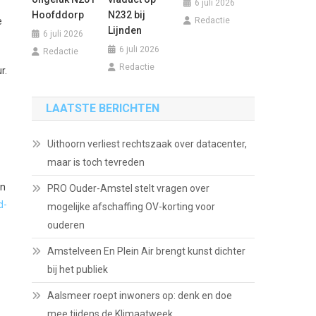
6 juli 2026
Hoofddorp
N232 bij
e
Redactie
Lijnden
6 juli 2026
6 juli 2026
Redactie
Redactie
r.
LAATSTE BERICHTEN
Uithoorn verliest rechtszaak over datacenter,
maar is toch tevreden
en
PRO Ouder-Amstel stelt vragen over
d-
mogelijke afschaffing OV-korting voor
ouderen
Amstelveen En Plein Air brengt kunst dichter
bij het publiek
Aalsmeer roept inwoners op: denk en doe
mee tijdens de Klimaatweek