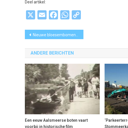
Deel artikel:
X
Email
Facebook
WhatsApp
Copy
Link
Bericht
Nieuwe bloesembomen voor het iconische Bloesempark
navigatie
ANDERE BERICHTEN
Een eeuw Aalsmeerse boten vaart
‘Parkeerter
voorbij in historische film
Stommeerkad