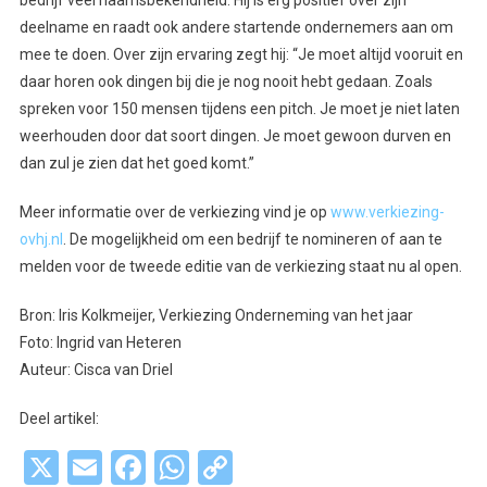
bedrijf veel naamsbekendheid. Hij is erg positief over zijn
deelname en raadt ook andere startende ondernemers aan om
mee te doen. Over zijn ervaring zegt hij: “Je moet altijd vooruit en
daar horen ook dingen bij die je nog nooit hebt gedaan. Zoals
spreken voor 150 mensen tijdens een pitch. Je moet je niet laten
weerhouden door dat soort dingen. Je moet gewoon durven en
dan zul je zien dat het goed komt.”
Meer informatie over de verkiezing vind je op
www.verkiezing-
ovhj.nl
. De mogelijkheid om een bedrijf te nomineren of aan te
melden voor de tweede editie van de verkiezing staat nu al open.
Bron: Iris Kolkmeijer, Verkiezing Onderneming van het jaar
Foto: Ingrid van Heteren
Auteur: Cisca van Driel
Deel artikel:
X
Email
Facebook
WhatsApp
Copy