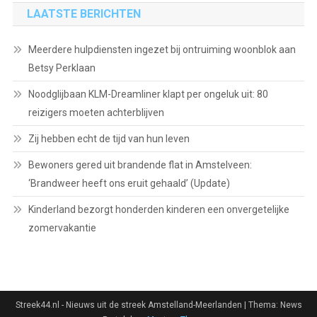
LAATSTE BERICHTEN
Meerdere hulpdiensten ingezet bij ontruiming woonblok aan
Betsy Perklaan
Noodglijbaan KLM-Dreamliner klapt per ongeluk uit: 80
reizigers moeten achterblijven
Zij hebben echt de tijd van hun leven
Bewoners gered uit brandende flat in Amstelveen:
‘Brandweer heeft ons eruit gehaald’ (Update)
Kinderland bezorgt honderden kinderen een onvergetelijke
zomervakantie
Streek44.nl - Nieuws uit de streek Amstelland-Meerlanden
|
Thema: News