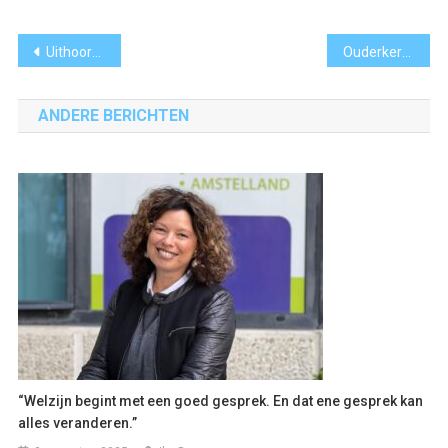
Link
Bericht
Uithoorn is Schiphol-overlast zat: gemeente eist handhaving
Ouderkerkerplas decor voor vijftiende editie van de Ouderkerker Cross
navigatie
ANDERE BERICHTEN
“Welzijn begint met een goed gesprek. En dat ene gesprek kan
alles veranderen.”