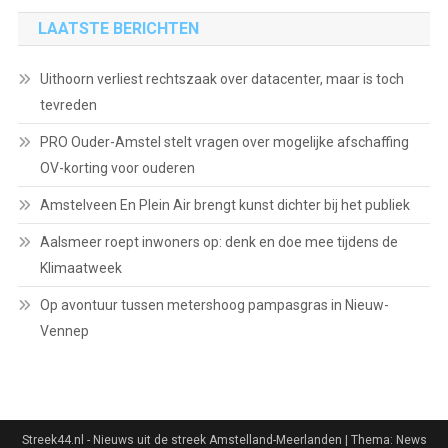
LAATSTE BERICHTEN
Uithoorn verliest rechtszaak over datacenter, maar is toch
tevreden
PRO Ouder-Amstel stelt vragen over mogelijke afschaffing
OV-korting voor ouderen
Amstelveen En Plein Air brengt kunst dichter bij het publiek
Aalsmeer roept inwoners op: denk en doe mee tijdens de
Klimaatweek
Op avontuur tussen metershoog pampasgras in Nieuw-
Vennep
Streek44.nl - Nieuws uit de streek Amstelland-Meerlanden
|
Thema: News