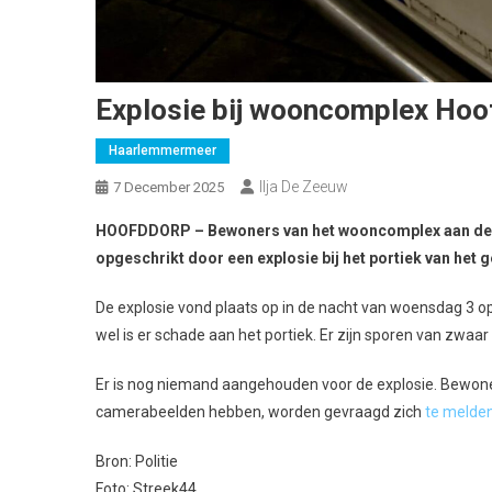
Explosie bij wooncomplex Hoof
Haarlemmermeer
Ilja De Zeeuw
7 December 2025
HOOFDDORP – Bewoners van het wooncomplex aan de 
opgeschrikt door een explosie bij het portiek van het 
De explosie vond plaats op in de nacht van woensdag 3
wel is er schade aan het portiek. Er zijn sporen van zw
Er is nog niemand aangehouden voor de explosie.
Bewoner
camerabeelden hebben, worden gevraagd zich
te melde
Bron: Politie
Foto: Streek44