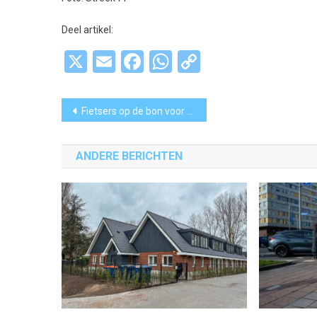
Deel artikel:
X
Email
Facebook
WhatsApp
Copy
Link
Bericht
Fietsers op de bon voor rijden zonder licht in Haarlemmermeer
navigatie
ANDERE BERICHTEN