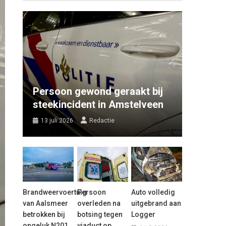
Persoon gewond geraakt bij
steekincident in Amstelveen
13 juli 2026
Redactie
Brandweervoertuig
Persoon
Auto volledig
van Aalsmeer
overleden na
uitgebrand aan
betrokken bij
botsing tegen
Logger
ongeluk N201
viaduct op