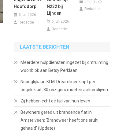
6 juli 2026
Hoofddorp
N232 bij
Redactie
Lijnden
6 juli 2026
6 juli 2026
Redactie
Redactie
LAATSTE BERICHTEN
Meerdere hulpdiensten ingezet bij ontruiming
woonblok aan Betsy Perklaan
Noodglijbaan KLM-Dreamliner klapt per
ongeluk uit: 80 reizigers moeten achterblijven
Zij hebben echt de tijd van hun leven
Bewoners gered uit brandende flat in
Amstelveen: ‘Brandweer heeft ons eruit
gehaald’ (Update)