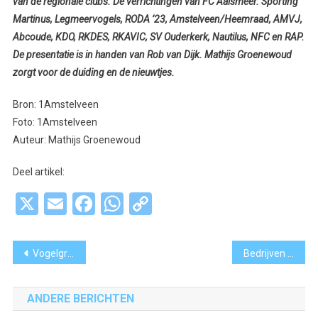
van de regionale clubs. De verrichtingen van FC Aalsmeer. Sporting
Martinus, Legmeervogels, RODA ’23, Amstelveen/Heemraad, AMVJ,
Abcoude, KDO, RKDES, RKAVIC, SV Ouderkerk, Nautilus, NFC en RAP.
De presentatie is in handen van Rob van Dijk. Mathijs Groenewoud
zorgt voor de duiding en de nieuwtjes.
Bron: 1Amstelveen
Foto: 1Amstelveen
Auteur: Mathijs Groenewoud
Deel artikel:
X
Email
Facebook
WhatsApp
Copy
Link
Bericht
Vogelgriep zorgt voor extra werk: Dierenambulance zoekt versterking [video]
Bedrijven starten petitie uitbreiding Noord-Zuidlijn naar Hoofddorp
navigatie
ANDERE BERICHTEN