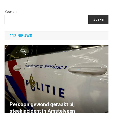
Zoeken
Zoeken
112 NIEUWS
Persoon gewond geraakt bij
steekincident in Amstelveen