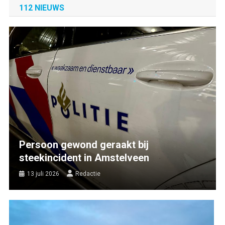
112 NIEUWS
Persoon gewond geraakt bij
steekincident in Amstelveen
13 juli 2026
Redactie