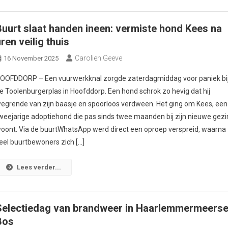
Buurt slaat handen ineen: vermiste hond Kees na
ren veilig thuis
Carolien Geeve
16 November 2025
OOFDDORP – Een vuurwerkknal zorgde zaterdagmiddag voor paniek bi
e Toolenburgerplas in Hoofddorp. Een hond schrok zo hevig dat hij
egrende van zijn baasje en spoorloos verdween. Het ging om Kees, een
weejarige adoptiehond die pas sinds twee maanden bij zijn nieuwe gezi
oont. Via de buurtWhatsApp werd direct een oproep verspreid, waarna
eel buurtbewoners zich […]
Lees verder...
Selectiedag van brandweer in Haarlemmermeers
Bos