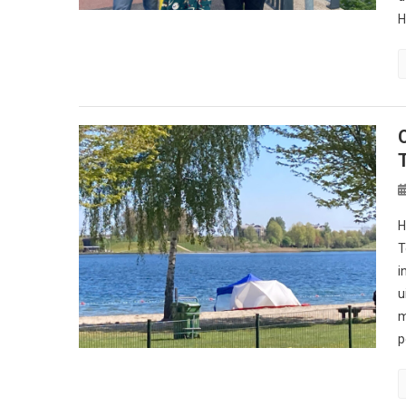
H
H
T
i
u
m
p