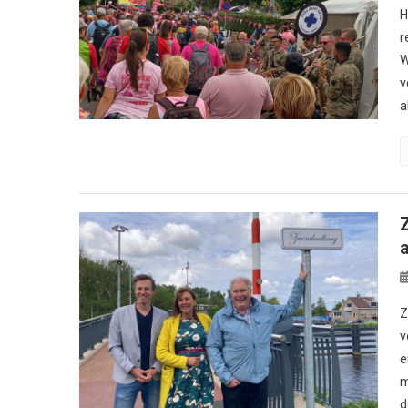
H
r
W
v
a
Z
v
e
m
d