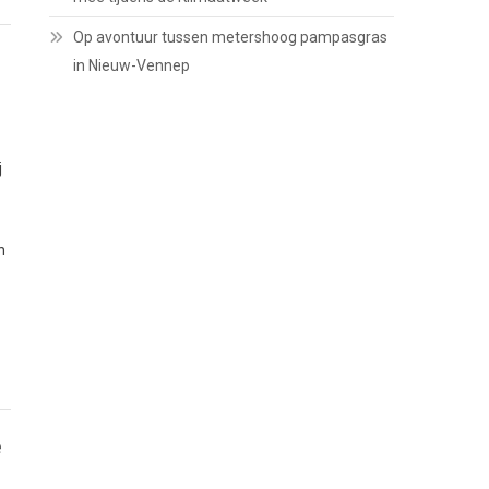
Op avontuur tussen metershoog pampasgras
in Nieuw-Vennep
j
n
e