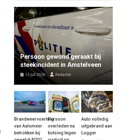
Persoon gewond geraakt bij
steekincident in Amstelveen
13 juli 2026
Redactie
Brandweervoertuig
Persoon
Auto volledig
van Aalsmeer
overleden na
uitgebrand aan
j
betrokken bij
botsing tegen
Logger
ongeluk N201
viaduct op