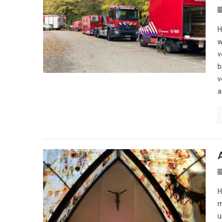
H
w
v
b
v
a
H
m
u