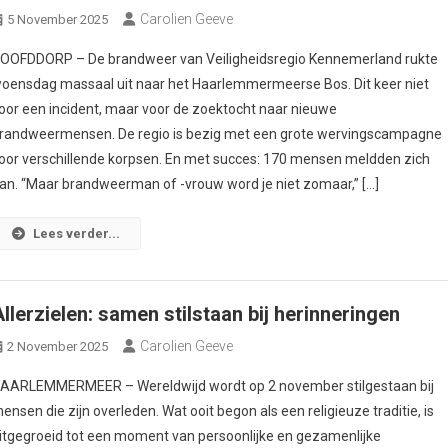
Carolien Geeve
5 November 2025
OOFDDORP – De brandweer van Veiligheidsregio Kennemerland rukte
oensdag massaal uit naar het Haarlemmermeerse Bos. Dit keer niet
oor een incident, maar voor de zoektocht naar nieuwe
randweermensen. De regio is bezig met een grote wervingscampagne
oor verschillende korpsen. En met succes: 170 mensen meldden zich
an. “Maar brandweerman of -vrouw word je niet zomaar,” […]
Lees verder...
Allerzielen: samen stilstaan bij herinneringen
Carolien Geeve
2 November 2025
AARLEMMERMEER – Wereldwijd wordt op 2 november stilgestaan bij
ensen die zijn overleden. Wat ooit begon als een religieuze traditie, is
itgegroeid tot een moment van persoonlijke en gezamenlijke