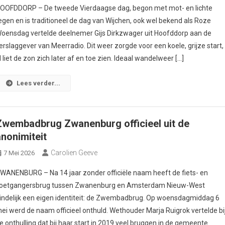
OOFDDORP – De tweede Vierdaagse dag, begon met mot- en lichte
egen en is traditioneel de dag van Wijchen, ook wel bekend als Roze
oensdag vertelde deelnemer Gijs Dirkzwager uit Hoofddorp aan de
erslaggever van Meerradio. Dit weer zorgde voor een koele, grijze start,
l liet de zon zich later af en toe zien. Ideaal wandelweer […]
Lees verder...
Zwembadbrug Zwanenburg officieel uit de
anonimiteit
Carolien Geeve
7 Mei 2026
WANENBURG – Na 14 jaar zonder officiële naam heeft de fiets- en
oetgangersbrug tussen Zwanenburg en Amsterdam Nieuw-West
indelijk een eigen identiteit: de Zwembadbrug. Op woensdagmiddag 6
ei werd de naam officieel onthuld. Wethouder Marja Ruigrok vertelde bi
e onthulling dat bij haar start in 2019 veel bruggen in de gemeente