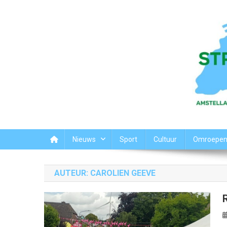
Ga
naar
de
inhoud
Streek44
Het nieuws uit Amstelland-Meerlanden
Nieuws
Sport
Cultuur
Omroepe
AUTEUR:
CAROLIEN GEEVE