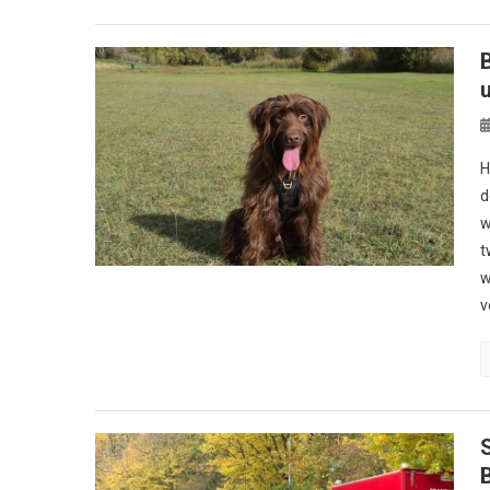
u
H
d
w
t
w
v