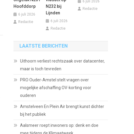
6 juli 2026
Hoofddorp
N232 bij
Redactie
Lijnden
6 juli 2026
6 juli 2026
Redactie
Redactie
LAATSTE BERICHTEN
Uithoorn verliest rechtszaak over datacenter,
maar is toch tevreden
PRO Ouder-Amstel stelt vragen over
mogelijke afschaffing OV-korting voor
ouderen
n
Amstelveen En Plein Air brengt kunst dichter
bij het publiek
Aalsmeer roept inwoners op: denk en doe
mee tijdens de Klimaatweek