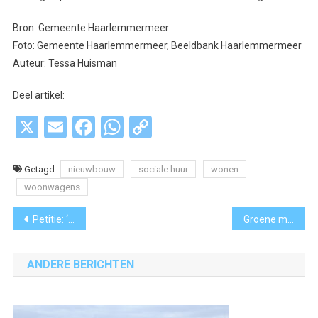
Bron: Gemeente Haarlemmermeer
Foto: Gemeente Haarlemmermeer, Beeldbank Haarlemmermeer
Auteur: Tessa Huisman
Deel artikel:
X
Email
Facebook
WhatsApp
Copy
Link
Getagd
nieuwbouw
sociale huur
wonen
woonwagens
Bericht
Petitie: ‘Luchtvaartmaatschappijen moeten reizigers beter informeren over tromboserisico’
Groene metamorfose voor Stadshart Amstelveen: voorlopig ontwerp vastgesteld
navigatie
ANDERE BERICHTEN