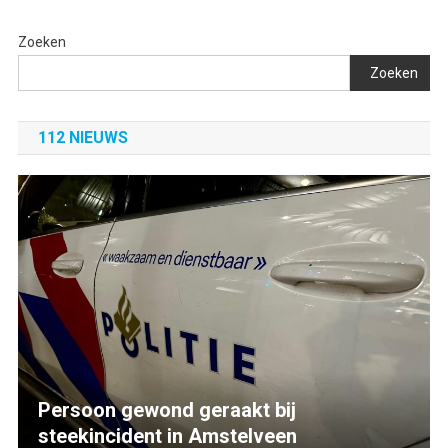
Zoeken
Zoeken
112 NIEUWS
Persoon gewond geraakt bij
steekincident in Amstelveen