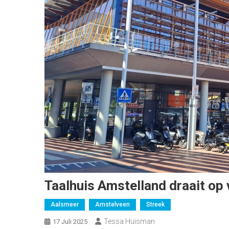
Taalhuis Amstelland draait op 
Aalsmeer
Amstelveen
Streek
Tessa Huisman
17 Juli 2025