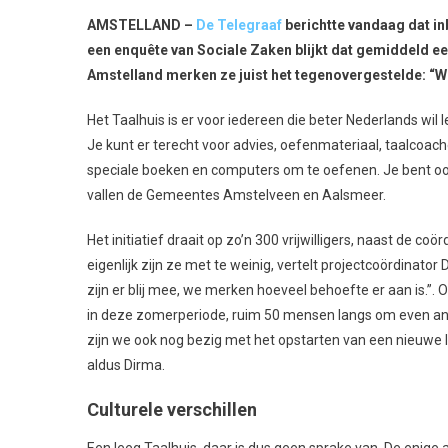
AMSTELLAND –
De Telegraaf
berichtte vandaag dat in
een enquête van Sociale Zaken blijkt dat gemiddeld een 
Amstelland merken ze juist het tegenovergestelde: “Wij 
Het Taalhuis is er voor iedereen die beter Nederlands wil 
Je kunt er terecht voor advies, oefenmateriaal, taalcoache
speciale boeken en computers om te oefenen. Je bent ook
vallen de Gemeentes Amstelveen en Aalsmeer.
Het initiatief draait op zo’n 300 vrijwilligers, naast de co
eigenlijk zijn ze met te weinig, vertelt projectcoördinat
zijn er blij mee, we merken hoeveel behoefte er aan is.”.
in deze zomerperiode, ruim 50 mensen langs om even ande
zijn we ook nog bezig met het opstarten van een nieuwe 
aldus Dirma.
Culturele verschillen
Een leeg Taalhuis, daar is dus geen sprake van. De enige 