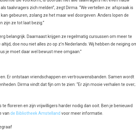
ls taalvragers zich melden”, zegt Dirma. “We vertellen ze: afspraak is
en kan gebeuren, zolang ze het maar wel doorgeven. Anders lopen de
zijn ze tot laat bezig.”
 erg belangrijk. Daarnaast krijgen ze regelmatig cursussen om meer te
 altijd, doe nou niet alles zo op z’n Nederlands. Wij hebben de neiging o
, dus je moet daar wel bewust mee omgaan.”
e leren. Er ontstaan vriendschappen en vertrouwensbanden. Samen wordt
nheden. Dirma vindt dat fijn om te zien: “Er zijn mooie verhalen te over;
s te floreren en zijn vrijwilligers harder nodig dan ooit. Ben je benieuwd
te van
de Bibliotheek Amstelland
voor meer informatie.
legraaf