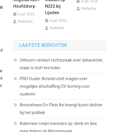
6 juli 2026
Hoofddorp
N232 bij
it
Redactie
Lijnden
6 juli 2026
6 juli 2026
Redactie
Redactie
LAATSTE BERICHTEN
nd
Uithoorn verliest rechtszaak over datacenter,
maar is toch tevreden
ar
We
PRO Ouder-Amstel stelt vragen over
fs
mogelijke afschaffing OV-korting voor
ouderen
Amstelveen En Plein Air brengt kunst dichter
bij het publiek
Aalsmeer roept inwoners op: denk en doe
mee tijdens de Klimaatweek