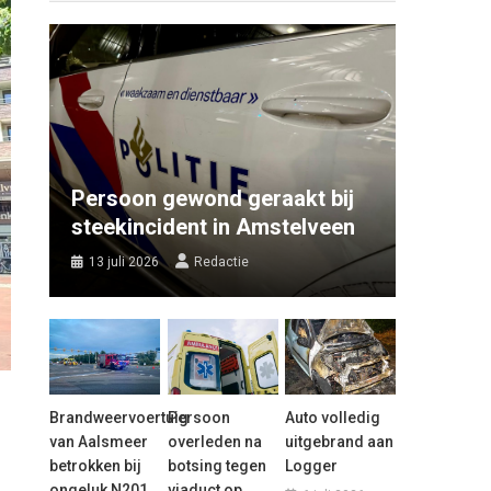
Persoon gewond geraakt bij
steekincident in Amstelveen
13 juli 2026
Redactie
Brandweervoertuig
Persoon
Auto volledig
van Aalsmeer
overleden na
uitgebrand aan
betrokken bij
botsing tegen
Logger
ongeluk N201
viaduct op