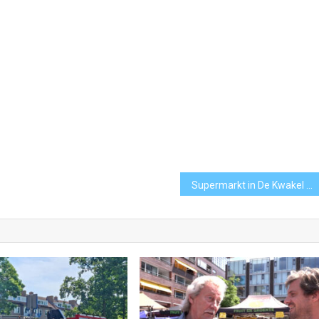
Supermarkt in De Kwakel sluit de deuren: ‘Een dorp zonder winkel is een dorp zonder hart’