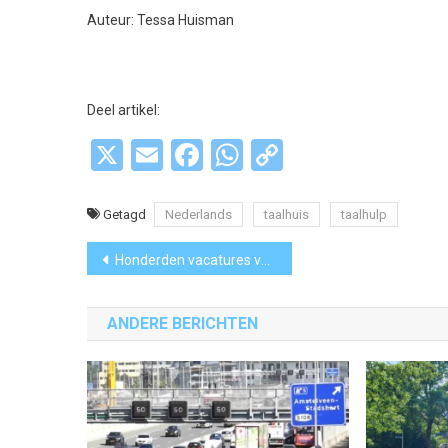
Auteur: Tessa Huisman
Deel artikel:
X
Email
Facebook
WhatsApp
Copy
Link
Getagd
Nederlands
taalhuis
taalhulp
Bericht
Honderden vacatures voor kansrijke beroepen in regio
navigatie
ANDERE BERICHTEN