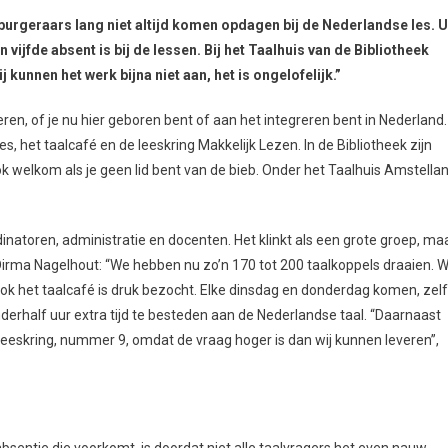
burgeraars lang niet altijd komen opdagen bij de Nederlandse les. U
vijfde absent is bij de lessen. Bij het Taalhuis van de Bibliotheek
kunnen het werk bijna niet aan, het is ongelofelijk.”
leren, of je nu hier geboren bent of aan het integreren bent in Nederland.
s, het taalcafé en de leeskring Makkelijk Lezen. In de Bibliotheek zijn
 welkom als je geen lid bent van de bieb. Onder het Taalhuis Amstella
ördinatoren, administratie en docenten. Het klinkt als een grote groep, ma
or Dirma Nagelhout: “We hebben nu zo’n 170 tot 200 taalkoppels draaien. 
 Ook het taalcafé is druk bezocht. Elke dinsdag en donderdag komen, zel
rhalf uur extra tijd te besteden aan de Nederlandse taal. “Daarnaast
leeskring, nummer 9, omdat de vraag hoger is dan wij kunnen leveren”,
absentie die voorkomt, is doordat niet alle taalvragers het even nauw