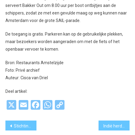
serveert Bakker Out om 8.00 uur per boot ontbijtjes aan de
schippers, zodat ze met een gevulde maag op weg kunnen naar
Amsterdam voor de grote SAIL-parade.
De toegang is gratis. Parkeren kan op de gebruikelijke plekken,
maar bezoekers worden aangeraden om met de fiets of het
openbaar vervoer te komen.
Bron: Restaurants Amstelzijde
Foto: Privé archief
Auteur: Cisca van Driel
Deel artikel:
X
Email
Facebook
WhatsApp
Copy
Link
Bericht
Stichting Bovenlanden Aalsmeer viert 30 jaar jubileum tijdens donateursvaart
Indië herdenking: “De verhalen helpen om de puzzelstukjes bij elkaar te krijgen”