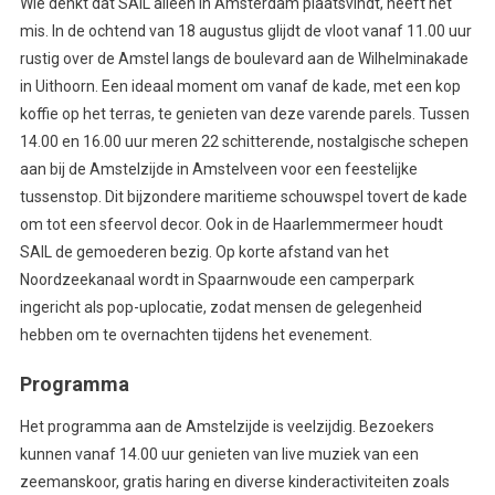
Wie denkt dat SAIL alleen in Amsterdam plaatsvindt, heeft het
mis. In de ochtend van 18 augustus glijdt de vloot vanaf 11.00 uur
rustig over de Amstel langs de boulevard aan de Wilhelminakade
in Uithoorn. Een ideaal moment om vanaf de kade, met een kop
koffie op het terras, te genieten van deze varende parels. Tussen
14.00 en 16.00 uur meren 22 schitterende, nostalgische schepen
aan bij de Amstelzijde in Amstelveen voor een feestelijke
tussenstop. Dit bijzondere maritieme schouwspel tovert de kade
om tot een sfeervol decor. Ook in de Haarlemmermeer houdt
SAIL de gemoederen bezig. Op korte afstand van het
Noordzeekanaal wordt in Spaarnwoude een camperpark
ingericht als pop-uplocatie, zodat mensen de gelegenheid
hebben om te overnachten tijdens het evenement.
Programma
Het programma aan de Amstelzijde is veelzijdig. Bezoekers
kunnen vanaf 14.00 uur genieten van live muziek van een
zeemanskoor, gratis haring en diverse kinderactiviteiten zoals