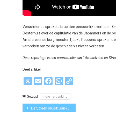
Verschillende sprekers brachten persoonlijke verhalen. O
Oosterhuis over de capitulatie van de Japanners en de be
Amstelveense burgmeester Tjapko Poppens, spraken over
verbreken om zo de geschiedenis niet te vergeten .
Deze reportage is een coproductie van 1Amstelveen en St
Deel artikel:
X
Email
Facebook
WhatsApp
Copy
Link
Getagd
indie herdenking
Bericht
“De Streek bruist: Sail komt eraan”