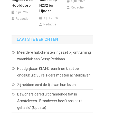
6 juli 2026
Hoofddorp
N232 bij
Redactie
Lijnden
6 juli 2026
6 juli 2026
Redactie
Redactie
LAATSTE BERICHTEN
Meerdere hulpdiensten ingezet bij ontruiming
woonblok aan Betsy Perklaan
Noodglijbaan KLM-Dreamliner klapt per
ongeluk uit: 80 reizigers moeten achterblijven
Zij hebben echt de tijd van hun leven
Bewoners gered uit brandende flat in
Amstelveen: ‘Brandweer heeft ons eruit
gehaald’ (Update)