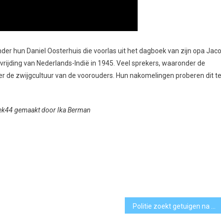
nder hun Daniel Oosterhuis die voorlas uit het dagboek van zijn opa Jac
vrijding van Nederlands-Indië in 1945. Veel sprekers, waaronder de
 de zwijgcultuur van de voorouders. Hun nakomelingen proberen dit t
reek44 gemaakt door Ika Berman
Politie zoekt getuigen na vondst overleden man in Amstelveen