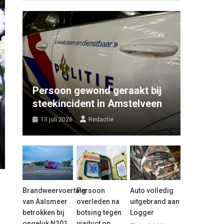
Persoon gewond geraakt bij
steekincident in Amstelveen
13 juli 2026
Redactie
Brandweervoertuig
Persoon
Auto volledig
van Aalsmeer
overleden na
uitgebrand aan
betrokken bij
botsing tegen
Logger
ongeluk N201
viaduct op